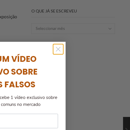
O QUE JÁ SE ESCREVEU
posição
e ou a
UM VÍDEO
VO SOBRE
cristal,
S FALSOS
cebe 1 vídeo exclusivo sobre
is comuns no mercado