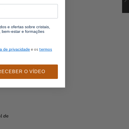
 energia
nexão
os e ofertas sobre cristais,
l, bem-estar e formações
e os
termos
ca de privacidade
RECEBER O VÍDEO
l de