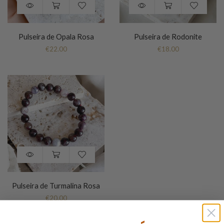
Pulseira de Opala Rosa
Pulseira de Rodonite
€
22.00
€
18.00
Pulseira de Turmalina Rosa
€
20.00