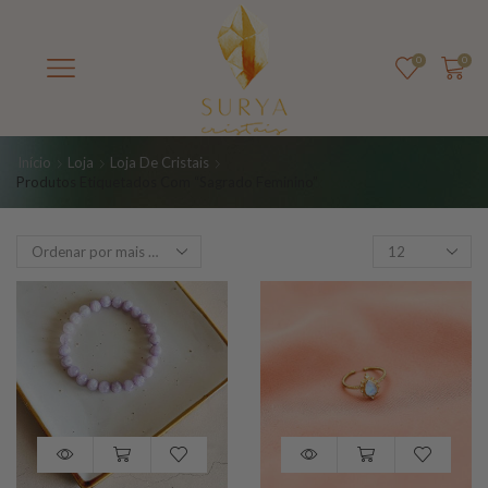
0
0
Início
Loja
Loja De Cristais
Produtos Etiquetados Com “sagrado Feminino”