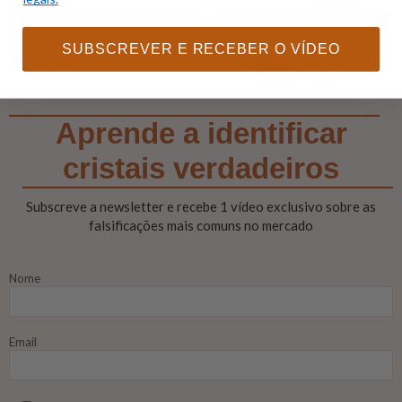
SUBSCREVER E RECEBER O VÍDEO
Aprende a identificar
cristais verdadeiros
Subscreve a newsletter e recebe 1 vídeo exclusivo sobre as
falsificações mais comuns no mercado
Nome
Email