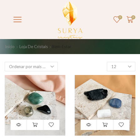
0
0
Início
Loja De Cristais
Bem-Estar