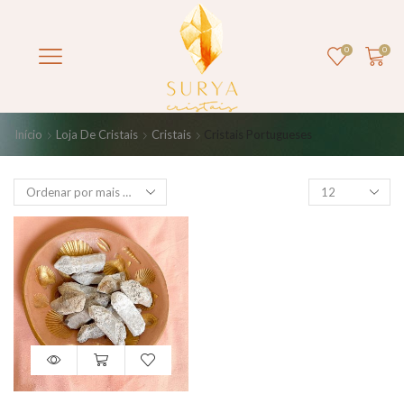
0
0
Início
Loja De Cristais
Cristais
Cristais Portugueses