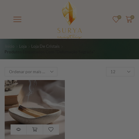
0
0
Início
Loja
Loja De Cristais
Produtos Etiquetados Com “defumação Sagrada”