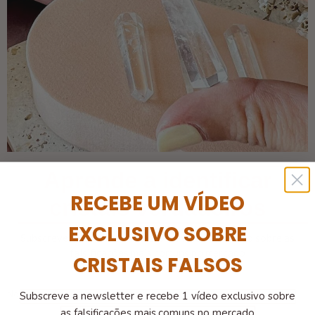
Aprende a identificar
RECEBE UM VÍDEO
cristais verdadeiros
EXCLUSIVO SOBRE
Subscreve a newsletter e recebe 1 vídeo exclusivo sobre as
falsificações mais comuns no mercado
CRISTAIS FALSOS
Nome
Subscreve a newsletter e recebe 1 vídeo exclusivo sobre
as falsificações mais comuns no mercado