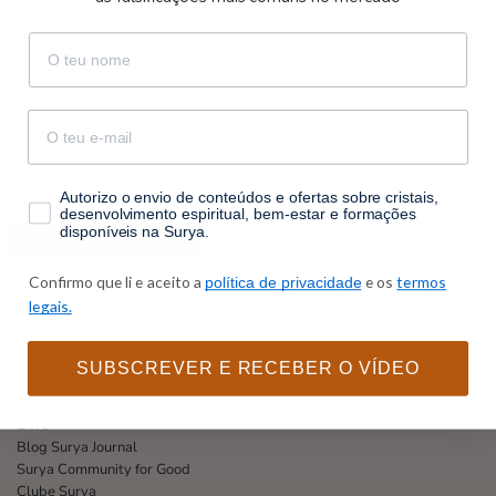
nome
Email
email
Autorizo o envio de conteúdos e ofertas sobre cristais,
desenvolvimento espiritual, bem-estar e formações disponíveis na
Surya. Confirmo que li e aceito a
política de privacidade
e os
termos
legais
.
consentimento
Autorizo o envio de conteúdos e ofertas sobre cristais,
desenvolvimento espiritual, bem-estar e formações
disponíveis na Surya.
Confirmo que li e aceito a
e os
termos
política de privacidade
legais.
SUBSCREVER E RECEBER O VÍDEO
SURYA CRISTAIS
Livro
Blog Surya Journal
Surya Community for Good
Clube Surya