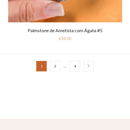
Palmstone de Ametista com Ágata #5
€
34.00
…
1
2
4