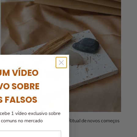
UM VÍDEO
VO SOBRE
S FALSOS
cebe 1 vídeo exclusivo sobre
Kit Cristais Lua Nova + E-book Ritual de novos começos
is comuns no mercado
€
15.00