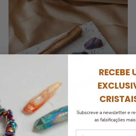
RECEBE 
EXCLUSI
CRISTAI
Subscreve a newsletter e re
Cristais para o Escritório + E-book de ritual energético
as falsificações ma
€
15.00
nome