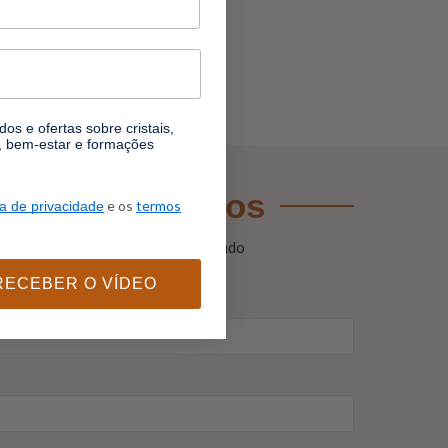
os e ofertas sobre cristais,
l, bem-estar e formações
stais verdadeiros
e os
termos
ca de privacidade
 falsificações mais comuns no mercado
RECEBER O VÍDEO