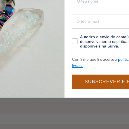
email
consentimento
Autorizo o envio de conteúd
desenvolvimento espiritua
disponíveis na Surya.
Aprende a identificar cri
Confirmo que li e aceito a
políti
legais.
Subscreve a newsletter e recebe 1 vídeo exclusivo sobre as
SUBSCREVER E 