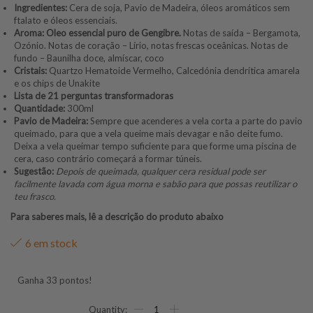
Ingredientes:
Cera de soja, Pavio de Madeira, óleos aromáticos sem
ftalato e óleos essenciais.
Aroma: Oleo essencial puro de Gengibre.
Notas de saída – Bergamota,
Ozónio. Notas de coração – Lírio, notas
frescas oceânicas.
Notas de
fundo – Baunilha doce, almíscar,
coco
Cristais:
Quartzo Hematoide Vermelho, Calcedónia dendrítica amarela
e os chips de Unakite
Lista de 21 perguntas transformadoras
Quantidade:
300ml
Pavio de Madeira:
Sempre que acenderes a vela corta a parte do pavio
queimado, para que a vela queime mais devagar e não deite fumo.
Deixa a vela queimar tempo suficiente para que forme uma piscina de
cera, caso contrário começará a formar túneis.
Sugestão:
Depois de queimada, qualquer cera residual pode ser
facilmente lavada com água morna e sabão para que possas reutilizar o
teu frasco.
Para saberes mais, lê a descrição do produto abaixo
6 em stock
Ganha 33 pontos!