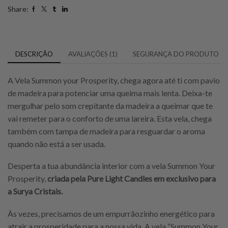
Share:
DESCRIÇÃO
AVALIAÇÕES (1)
SEGURANÇA DO PRODUTO
A Vela Summon your Prosperity, chega agora até ti com pavio
de madeira para potenciar uma queima mais lenta. Deixa-te
mergulhar pelo som crepitante da madeira a queimar que te
vai remeter para o conforto de uma lareira. Esta vela, chega
também com tampa de madeira para resguardar o aroma
quando não está a ser usada.
Desperta a tua abundância interior com a vela Summon Your
Prosperity,
criada pela Pure Light Candles em exclusivo para
a Surya Cristais.
Às vezes, precisamos de um empurrãozinho energético para
atrair a prosperidade para a nossa vida. A vela “Summon Your