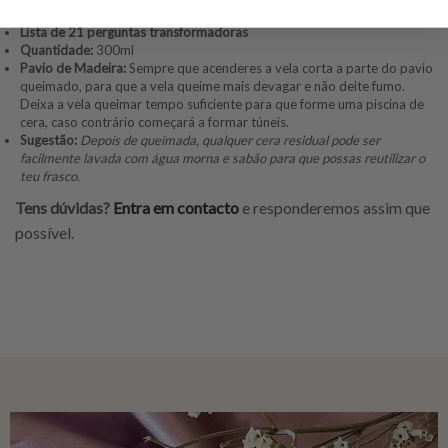
e os chips de Unakite
Lista de 21 perguntas transformadoras
Quantidade:
300ml
Pavio de Madeira:
Sempre que acenderes a vela corta a parte do pavio
queimado, para que a vela queime mais devagar e não deite fumo.
Deixa a vela queimar tempo suficiente para que forme uma piscina de
cera, caso contrário começará a formar túneis.
Sugestão:
Depois de queimada, qualquer cera residual pode ser
facilmente lavada com água morna e sabão para que possas reutilizar o
teu frasco.
Tens dúvidas?
Entra em contacto
e responderemos assim que
possível.