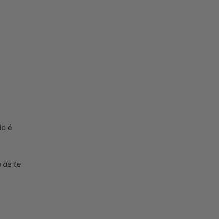
do é
 de te