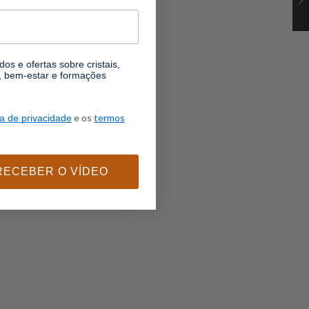
os e ofertas sobre cristais,
l, bem-estar e formações
e os
termos
ca de privacidade
RECEBER O VÍDEO