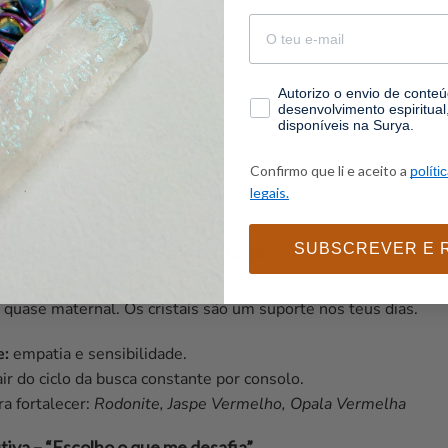
email
al é “o teu”. Segues a
 És guiada pelo sentir, não
consentimento
Autorizo o envio de conteúd
desenvolvimento espiritua
disponíveis na Surya.
ão.
Confirmo que li e aceito a
políti
sidiana Mogno.
legais.
SUBSCREVER E 
ional – “Escolho o que me conforta”
ristais que te tragam calma, apoio ou proteção. A tua escolha é
 quase maternal. Os cristais são um suporte nos teus dias.
e:
empatia e sensibilidade.
ir do ciclo da busca constante por consolo.
ra fortalecer:
Rodonite, Jaspe Vermelho, Opala Vermelha
tiva – “Escolho o que me desafia”