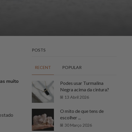
POSTS
RECENT
POPULAR
mas muito
Podes usar Turmalina
Negra acima da cintura?
13 Abril 2026
O mito de que tens de
 estado
escolher ...
30 Março 2026