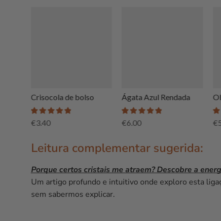
o
Crisocola de bolso
Ágata Azul Rendada
Ob
€
3.40
€
6.00
€
Leitura complementar sugerida:
Porque certos cristais me atraem? Descobre a energi
Um artigo profundo e intuitivo onde exploro esta lig
sem sabermos explicar.