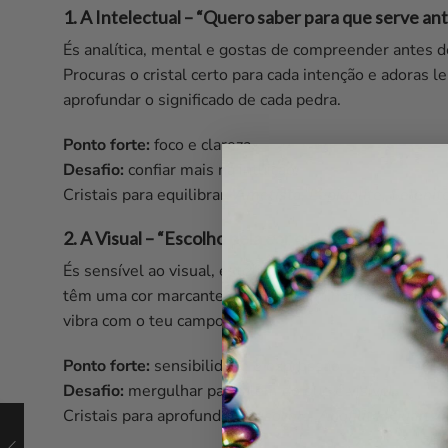
1. A Intelectual – “Quero saber para que serve an
És analítica, mental e gostas de compreender antes de
Procuras o cristal certo para cada intenção e adoras le
aprofundar o significado de cada pedra.
Ponto forte:
foco e clareza.
Desafio:
confiar mais na intuição.
Cristais para equilibrar:
Ametista, Lepidolite, Selenite
2. A Visual – “Escolho pela cor ou pela forma”
És sensível ao visual, estética e beleza. Os cristais
têm uma cor marcante ou uma forma harmoniosa. Sent
vibra com o teu campo visual.
Ponto forte:
sensibilidade e expressão.
Desafio:
mergulhar para além do que é visível.
Cristais para aprofundar:
Crisocola, Apofilite, Quartz