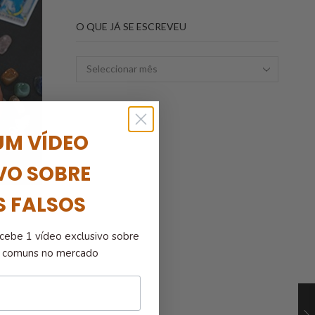
O QUE JÁ SE ESCREVEU
UM VÍDEO
VO SOBRE
S FALSOS
cebe 1 vídeo exclusivo sobre
is comuns no mercado