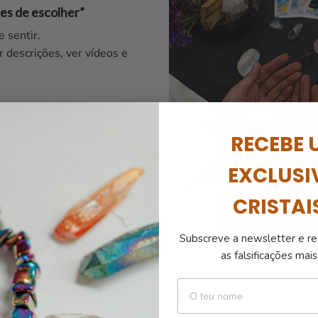
tes de escolher”
 sentir.
r descrições, ver vídeos e
.
RECEBE 
EXCLUSI
 que te chamam geralmente
CRISTAI
es-te atraída por aquilo que
Subscreve a newsletter e re
as falsificações ma
nome
o Fumado.