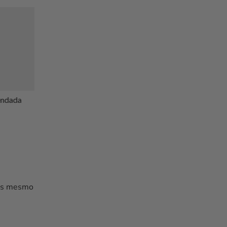
endada
Obsidiana Mogno
Crisocola de bolso
€
5.00
€
3.40
ais mesmo