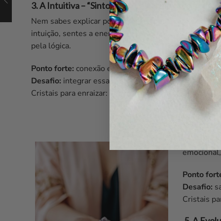
3. A Intuitiva – “Sinto que o cristal me escolheu”
Nem sabes explicar porquê… só sabes que aquele crist
intuição, sentes a energia e confias nos sinais subtis.
pela lógica.
Ponto forte:
conexão energética.
Desafio:
integrar essa escolha no dia a dia com intenç
Cristais para enraizar:
Turmalina Negra, Hematite, Ob
4. A Emoc
Procuras c
emocional,
Ponto fort
Desafio:
sa
Cristais pa
5. A Evolu