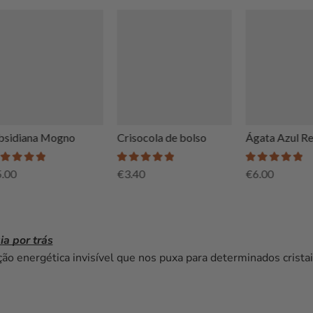
sidiana Mogno
Crisocola de bolso
Ágata Azul R
5.00
€
3.40
€
6.00
a por trás
ação energética invisível que nos puxa para determinados crist