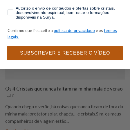
consentimento
Autorizo o envio de conteúdos e ofertas sobre cristais,
desenvolvimento espiritual, bem-estar e formações
disponíveis na Surya.
Confirmo que li e aceito a
e os
termos
política de privacidade
legais.
SUBSCREVER E RECEBER O VÍDEO
Os 4 Cristais que nunca faltam na minha mala de verão
0
Quando chega o verão, há coisas que nunca ficam de fora da
minha mala: protetor solar, chapéu… e cristais.Sim, os meus
companheiros de viagem estão...