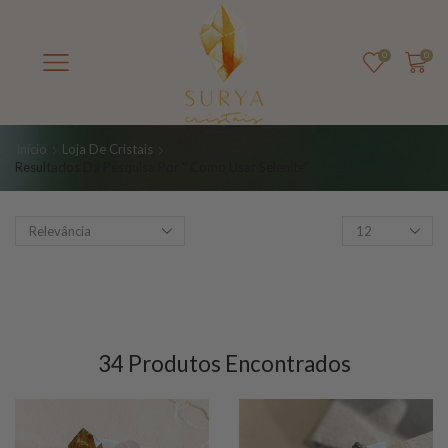
0
0
Início
Loja De Cristais
Resultados Da Pesquisa Por “ Como Usar Selenite”
34
Produtos Encontrados