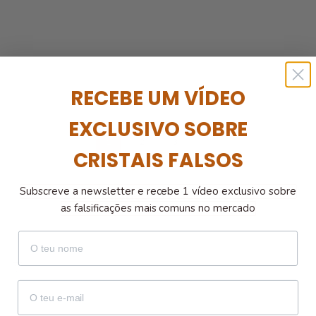
RECEBE UM VÍDEO
EXCLUSIVO SOBRE
1
2
3
CRISTAIS FALSOS
17
Publicações Encontradas
Subscreve a newsletter e recebe 1 vídeo exclusivo sobre
as falsificações mais comuns no mercado
nome
email