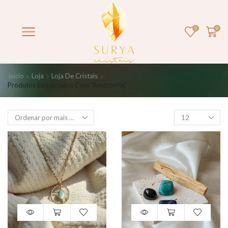
0
0
Início
Loja
Loja De Cristais
Produtos Etiquetados Com “amazonite”