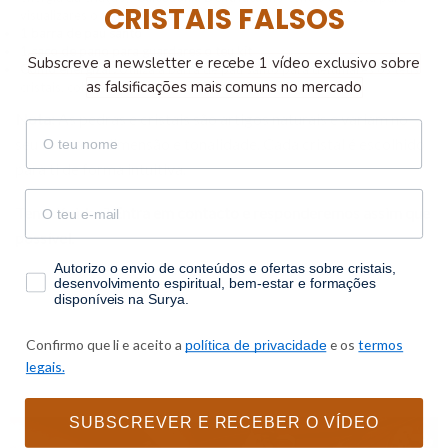
CRISTAIS FALSOS
visualizares o teu desejo)
1 barra de pau santo
1 saco de pano para guardares o teu kit
Subscreve a newsletter e recebe 1 vídeo exclusivo sobre
Como energizar:
Utiliza a barra de pau santo para defumares os teus
as falsificações mais comuns no mercado
cristais, colocando uma intenção de amor neste momento.
Nota:
As pedras e cristais são artigos naturais e variam no
nome
seu formato, dimensão e tonalidade. Cada cristal é escolhido
para ti de forma intuitiva.
email
Tens dúvidas?
Entra em contacto
e responderemos assim que
possível.
consentimento
Autorizo o envio de conteúdos e ofertas sobre cristais,
desenvolvimento espiritual, bem-estar e formações
disponíveis na Surya.
Confirmo que li e aceito a
e os
termos
política de privacidade
legais.
SUBSCREVER E RECEBER O VÍDEO