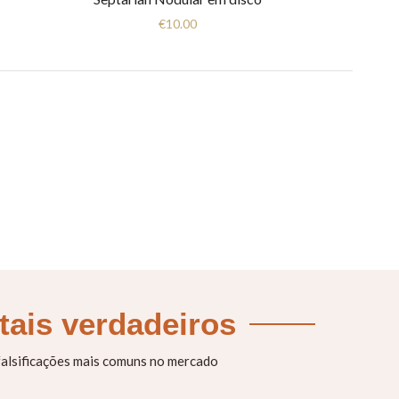
€
10.00
stais verdadeiros
 falsificações mais comuns no mercado