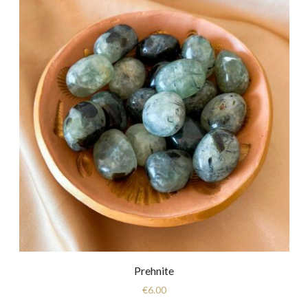
Prehnite
€
6.00