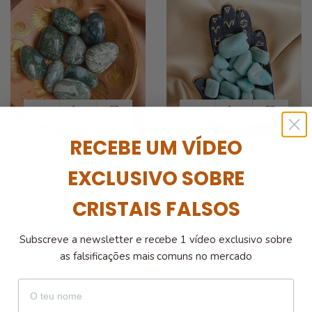
RECEBE UM VÍDEO
Ágata Árvore
Amazonite
EXCLUSIVO SOBRE
€
5.00
€
5.00
CRISTAIS FALSOS
…
1
2
5
Subscreve a newsletter e recebe 1 vídeo exclusivo sobre
as falsificações mais comuns no mercado
nome