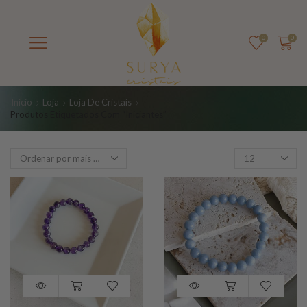
0
0
Início
Loja
Loja De Cristais
Produtos Etiquetados Com “iniciantes”