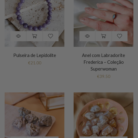
Pulseira de Lepidolite
Anel com Labradorite
Frederica – Coleção
€
21.00
Superwoman
€
39.50