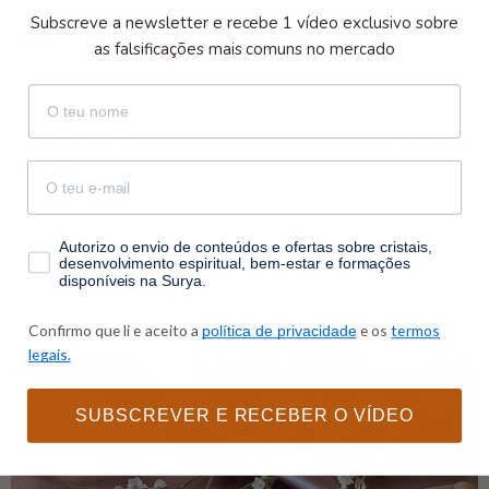
para a guardares sempre que não estiver em uso.
Subscreve a newsletter e recebe 1 vídeo exclusivo sobre
Nota:
As pedras e cristais são artigos naturais e variam no
as falsificações mais comuns no mercado
seu formato, dimensão e tonalidade. Cada cristal é escolhido
um a um para ti de forma intuitiva.
nome
Tens dúvidas?
Entra em contacto
e responderemos assim que
possível.
email
consentimento
Autorizo o envio de conteúdos e ofertas sobre cristais,
desenvolvimento espiritual, bem-estar e formações
disponíveis na Surya.
Confirmo que li e aceito a
e os
termos
política de privacidade
legais.
SUBSCREVER E RECEBER O VÍDEO