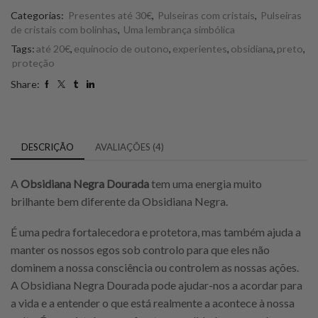
Categorias:
Presentes até 30€
,
Pulseiras com cristais
,
Pulseiras
de cristais com bolinhas
,
Uma lembrança simbólica
Tags:
até 20€
,
equinocio de outono
,
experientes
,
obsidiana
,
preto
,
proteção
Share:
DESCRIÇÃO
AVALIAÇÕES (4)
A
Obsidiana Negra Dourada
tem uma energia muito
brilhante bem diferente da Obsidiana Negra.
É uma pedra fortalecedora e protetora, mas também ajuda a
manter os nossos egos sob controlo para que eles não
dominem a nossa consciência ou controlem as nossas ações.
A Obsidiana Negra Dourada pode ajudar-nos a acordar para
a vida e a entender o que está realmente a acontece à nossa