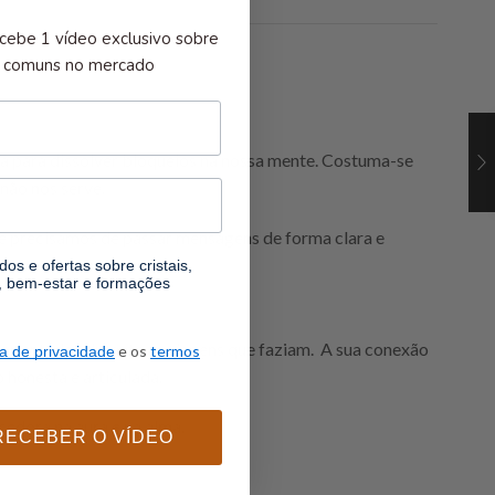
cebe 1 vídeo exclusivo sobre
is comuns no mercado
da para dissolver bloqueios na nossa mente. Costuma-se
não nos serve.
 e precisamos de passar mensagens de forma clara e
os e ofertas sobre cristais,
l, bem-estar e formações
 orientados durante as viagens que faziam. A sua conexão
e os
termos
ca de privacidade
 honesta e articulada.
edora na aura e na alma.
RECEBER O VÍDEO