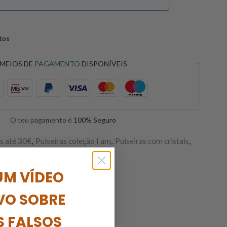
itos
MEIOS DE
PAGAMENTO
DISPONÍVEIS
O teu pagamento é
100% Seguro
s até 30€
,
Pulseiras coleção I am
,
Pulseiras com cristais
,
lica
olecao iam
,
intuição
UM VÍDEO
VO SOBRE
S FALSOS