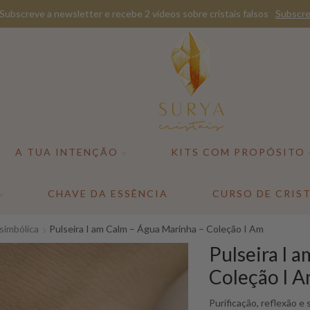
Envio gratuito para Portugal Continental e Ilhas acima de 75€
A TUA INTENÇÃO
KITS COM PROPÓSITO
CHAVE DA ESSÊNCIA
CURSO DE CRIST
simbólica
Pulseira I am Calm – Água Marinha – Coleção I Am
Pulseira I 
Coleção I 
Purificação, reflexão e