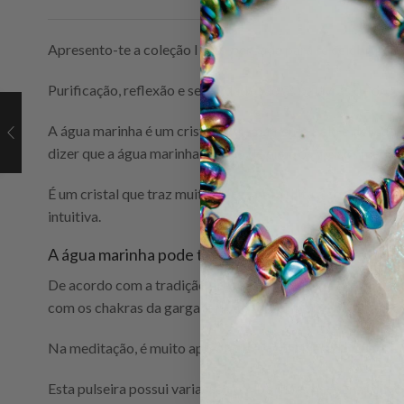
Apresento-te a coleção I AM, pensada para te celebrares.
Purificação, reflexão e serenidade são as palavras de orde
A água marinha é um cristal extremamente belo e delicado
dizer que a água marinha traz ao de cima os nossos medos 
É um cristal que traz muita clareza e facilita a comunic
intuitiva.
A água marinha pode também ser colocada no quarto
De acordo com a tradição grega antiga, a Água Marinha er
com os chakras da garganta e do terceiro olho ajuda a redu
Na meditação, é muito apreciada e é considerada a pedra 
Esta pulseira possui variação com bolinhas pequenas em do