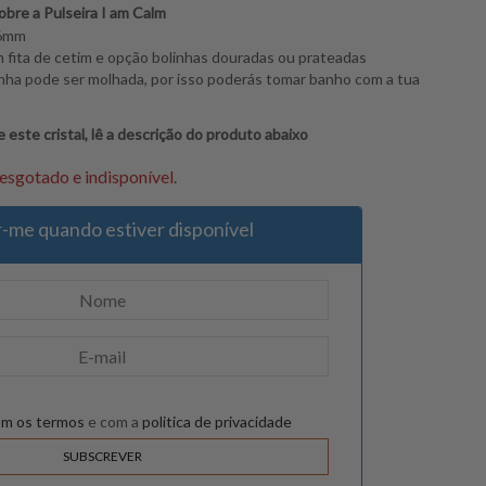
bre a Pulseira I am Calm
 6mm
 fita de cetim e opção bolinhas douradas ou prateadas
nha pode ser molhada, por isso poderás tomar banho com a tua
 este cristal, lê a descrição do produto abaixo
esgotado e indisponível.
r-me quando estiver disponível
om os termos
e com a
politica de privacidade