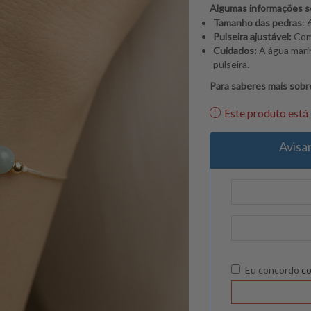
Algumas informações so
Tamanho das pedras
:
Pulseira ajustável:
Com
Cuidados:
A água mari
pulseira.
Para saberes mais sobre
Este produto está 
Avisa
Eu concordo
c