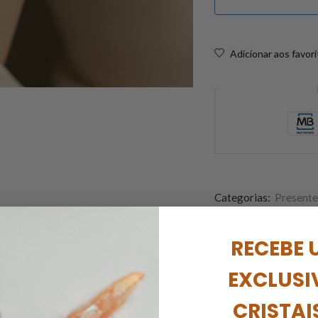
Adicionar aos favor
Categorias:
Presente
Uma lembrança simbó
Tags:
água marinha
,
c
RECEBE 
Share:
EXCLUSI
CRISTAI