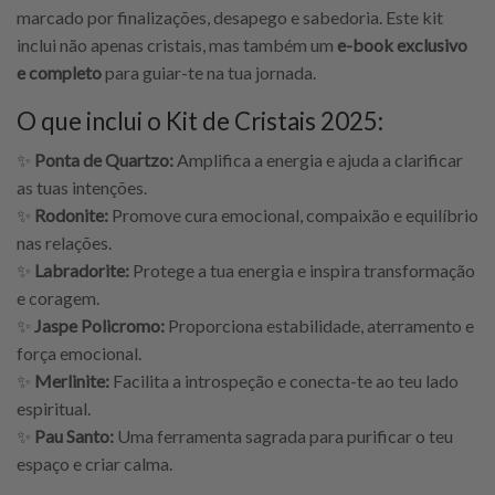
marcado por finalizações, desapego e sabedoria. Este kit
inclui não apenas cristais, mas também um
e-book exclusivo
e completo
para guiar-te na tua jornada.
O que inclui o Kit de Cristais 2025:
✨
Ponta de Quartzo:
Amplifica a energia e ajuda a clarificar
as tuas intenções.
✨
Rodonite:
Promove cura emocional, compaixão e equilíbrio
nas relações.
✨
Labradorite:
Protege a tua energia e inspira transformação
e coragem.
✨
Jaspe Policromo:
Proporciona estabilidade, aterramento e
força emocional.
✨
Merlinite:
Facilita a introspeção e conecta-te ao teu lado
espiritual.
✨
Pau Santo:
Uma ferramenta sagrada para purificar o teu
espaço e criar calma.