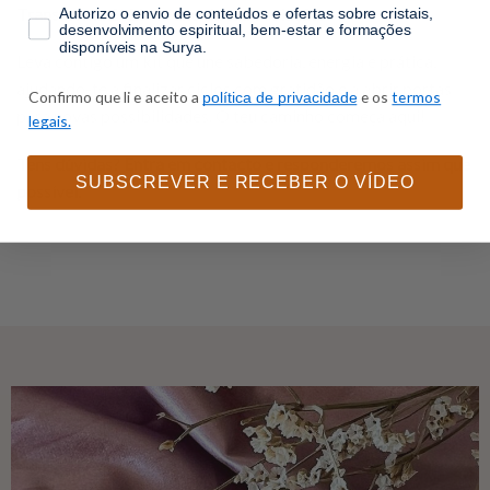
consentimento
Transforma 2025 no ano da tua evolução.
Autorizo o envio de conteúdos e ofertas sobre cristais,
desenvolvimento espiritual, bem-estar e formações
disponíveis na Surya.
Leva contigo um kit que une sabedoria, energia e prática,
ajudando-te a finalizar ciclos com gratidão e a abrir portas
Confirmo que li e aceito a
e os
termos
política de privacidade
para novas possibilidades. O teu caminho começa aqui!
legais.
Tens dúvidas?
Entra em contacto
e responderemos assim que
SUBSCREVER E RECEBER O VÍDEO
possível.