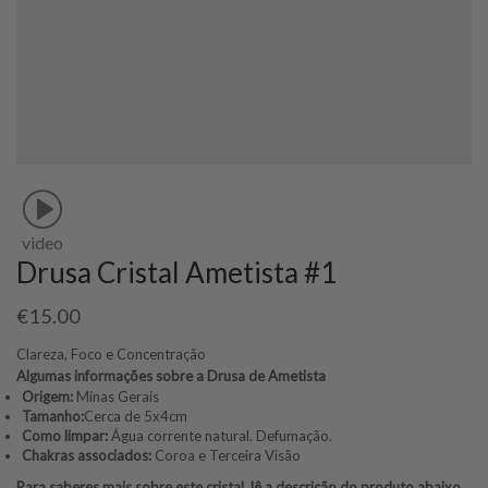
video
Drusa Cristal Ametista #1
€
15.00
Clareza, Foco e Concentração
Algumas informações sobre a Drusa de Ametista
Origem:
Minas Gerais
Tamanho:
Cerca de 5x4cm
Como limpar:
Água corrente natural. Defumação.
Chakras associados:
Coroa e Terceira Visão
Para saberes mais sobre este cristal, lê a descrição do produto abaixo.