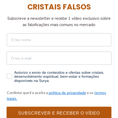
CRISTAIS FALSOS
preciosa é mais do que um simples cristal; é uma aliada na tua
busca por equilíbrio e elevação espiritual.
Subscreve a newsletter e recebe 1 vídeo exclusivo sobre
INFORMAÇÕES SOBRE A DRUSA CRISTAL Ametista
as falsificações mais comuns no mercado
Origem:
Minas Gerais
nome
Tamanho:
Cerca de 5x4cm
Como limpar:
Água corrente natural. Defumação.
Chakras associados:
Coroa e Terceira Visão
Nota:
Irás receber o cristal que surge na fotografia.
email
Tens dúvidas?
Entra em contacto
e responderemos assim que
possível.
consentimento
Autorizo o envio de conteúdos e ofertas sobre cristais,
desenvolvimento espiritual, bem-estar e formações
disponíveis na Surya.
Confirmo que li e aceito a
e os
termos
política de privacidade
legais.
SUBSCREVER E RECEBER O VÍDEO