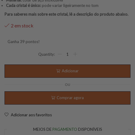
Material:
colar de aço inoxidável
Cada cristal é único:
pode variar ligeiramente no tom
Para saberes mais sobre este cristal, lê a descrição do produto abaixo.
2 em stock
Ganha 39 pontos!
Adicionar
OU
Comprar agora
Adicionar aos favoritos
MEIOS DE
PAGAMENTO
DISPONÍVEIS