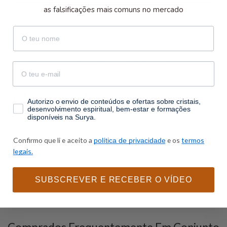
as falsificações mais comuns no mercado
água
perfume
nome
cremes e loções
produtos químicos
Dessa forma, a peça mantém a sua beleza por muito mais
email
tempo.
Nota sobre cristais naturais
consentimento
Autorizo o envio de conteúdos e ofertas sobre cristais,
desenvolvimento espiritual, bem-estar e formações
Os cristais Surya são completamente naturais, por isso,
disponíveis na Surya.
podem variar ligeiramente de cor, forma e tonalidade.
Confirmo que li e aceito a
e os
termos
política de privacidade
Tens dúvidas?
legais.
Clica aqui e entra em contacto
.
A minha equipa vai ajudar-te a
esclarecer todas as tuas dúvidas.
SUBSCREVER E RECEBER O VÍDEO