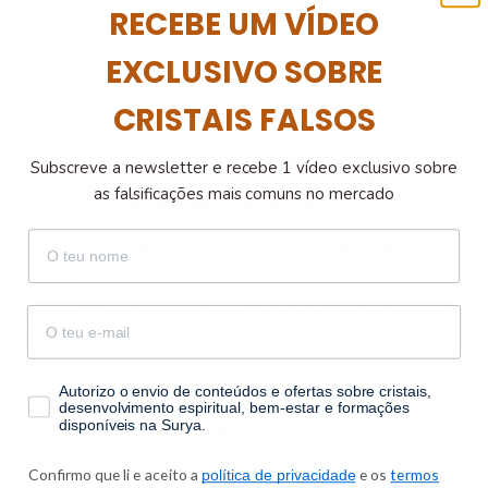
RECEBE UM VÍDEO
Sim! Os cristais de apofilite desta peça exibem reflexos
internos coloridos um fenómeno natural causado por
EXCLUSIVO SOBRE
microfraturas internas que refratam a luz.
CRISTAIS FALSOS
É indicada para grelhas de cristais?
Sim! A apofilite é um cristal amplificador por excelência. Com
Subscreve a newsletter e recebe 1 vídeo exclusivo sobre
os arco-íris, esta peça torna-se uma âncora energética ainda
as falsificações mais comuns no mercado
mais potente para qualquer intenção espiritual ou emocional.
nome
A Apofilite com arco-íris na matriz, Precisa de cuidados
especiais?
Evita a exposição direta ao sol durante longos períodos, pois
email
a apofilite pode perder o brilho. Para recalibrar, basta
colocá-la ao luar ou sobre uma drusa de quartzo.
consentimento
Autorizo o envio de conteúdos e ofertas sobre cristais,
Nota:
Vais receber a peça que se encontra na fotografia
desenvolvimento espiritual, bem-estar e formações
disponíveis na Surya.
Tens dúvidas?
Entra em contacto
e responderemos assim que
possível.
Confirmo que li e aceito a
e os
termos
política de privacidade