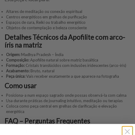
Altares de meditação ou conexão espiritual
Centros energéticos em grelhas de purificação
Espaços de cura, Reiki ou trabalho energético
Objetos de contemplação e beleza consciente
Detalhes Técnicos da Apofilite com arco-
íris na matriz
Origem:
Madhya Pradesh – Índia
Composição:
Apofilite natural sobre matriz basáltica
Formação:
Cristais translúcidos com inclusões iridescentes (arco-íris)
Acabamento:
Bruto, natural
Peça única:
Vais receber exatamente a que aparece na fotografia
Como usar
Posiciona-a num espaço sagrado onde possas observá-la com calma
Usa durante práticas de journaling intuitivo, meditação ou terapias
Coloca como peça central em grelhas de clarificação e elevação
energética
FAQ – Perguntas Frequentes
Esta peça tem mesmo arco-íris visíveis?