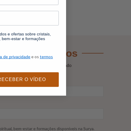
os e ofertas sobre cristais,
l, bem-estar e formações
stais verdadeiros
e os
termos
ca de privacidade
 falsificações mais comuns no mercado
RECEBER O VÍDEO
iritual, bem-estar e formações disponíveis na Surya.