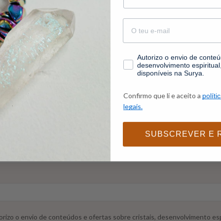
email
consentimento
Autorizo o envio de conteúd
desenvolvimento espiritua
disponíveis na Surya.
Aprende a identificar cri
Confirmo que li e aceito a
políti
legais.
Subscreve a newsletter e recebe 1 vídeo exclusivo sobre as
SUBSCREVER E 
rizo o envio de conteúdos e ofertas sobre cristais, desenvolvimento esp