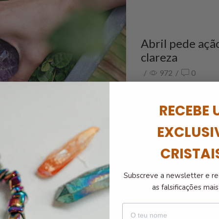
Abril pede ação
clareza
/
972
/
0
Abril pede movimento. P
maiores aliados para te 
RECEBE 
Continue A Ler
EXCLUSI
CRISTAI
Subscreve a newsletter e re
as falsificações ma
nome