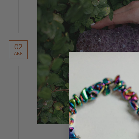
02
ABR