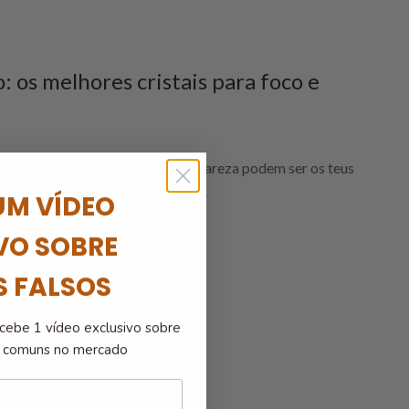
: os melhores cristais para foco e
or isso, os cristais para foco e clareza podem ser os teus
alinhar com essa energia. Com o...
UM VÍDEO
VO SOBRE
S FALSOS
cebe 1 vídeo exclusivo sobre
is comuns no mercado